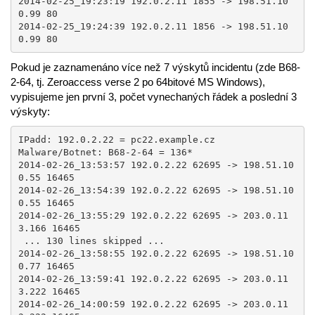
2014-02-25_19:23:19 192.0.2.11 1855 -> 198.51.10
0.99 80

2014-02-25_19:24:39 192.0.2.11 1856 -> 198.51.10
0.99 80
Pokud je zaznamenáno více než 7 výskytů incidentu (zde B68-
2-64, tj. Zeroaccess verse 2 po 64bitové MS Windows),
vypisujeme jen první 3, počet vynechaných řádek a poslední 3
výskyty:
IPadd: 192.0.2.22 = pc22.example.cz

Malware/Botnet: B68-2-64 = 136* 

2014-02-26_13:53:57 192.0.2.22 62695 -> 198.51.10
0.55 16465

2014-02-26_13:54:39 192.0.2.22 62695 -> 198.51.10
0.55 16465

2014-02-26_13:55:29 192.0.2.22 62695 -> 203.0.11
3.166 16465

 ... 130 lines skipped ...

2014-02-26_13:58:55 192.0.2.22 62695 -> 198.51.10
0.77 16465

2014-02-26_13:59:41 192.0.2.22 62695 -> 203.0.11
3.222 16465

2014-02-26_14:00:59 192.0.2.22 62695 -> 203.0.11