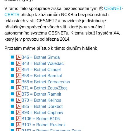
V rámci této spolupráce získal bezpečnostní tým
CESNET-
CERTS
přístup k záznamům NCKB o bezpečnostních
událostech v síti CESNET2 a pravidelně je distribuuje
příslušným správcům všech sítí, které jsou součástí
autonomního systému CESNETu. K tomu slouží systém X4,
který je v provozu od března 2014.
Prozatím máme přístup k těmto druhům hlášení:
B46 = Botnet Simda
B49 = Botnet Waledac
B54 = Botnet Citadel
B58 = Botnet Bamital
B68 = Botnet Zeroaccess
B71 = Botnet Zeus/Zbot
B75 = Botnet Ramnit
B79 = Botnet Kelihos
B85 = Botnet Dorkbot
B93 = Botnet Caphaw
B106 = Botnet B106
B107 = Botnet Rustock
B157 = Botnet Gameover Zeus