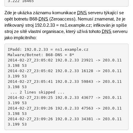
3.222 16465
Zde je ukázka záznamu komunikace
DNS
serveru týkající se
opět botnetu B68-
DNS
(Zeroaccess). Nemusí znamenat, že je
infikovaný stroj 192.0.2.33 = ns1.example.cz; infikován je spíše
stroj ze sítě vlastní organisace, který užívá tohoto
DNS
serveru
jako implicitního:
IPadd: 192.0.2.33 = ns1.example.cz 

Malware/Botnet: B68-DNS = 8* 

2014-02-27_23:05:02 192.0.2.33 23921 -> 203.0.11
3.198 53

2014-02-27_23:05:02 192.0.2.33 16128 -> 203.0.11
3.199 53

2014-02-27_23:05:41 192.0.2.33 59843 -> 203.0.11
3.198 53

 ... 2 lines skipped ...

2014-02-27_23:09:25 192.0.2.33 43677 -> 203.0.11
3.199 53

2014-02-27_23:09:26 192.0.2.33 47563 -> 203.0.11
3.198 53

2014-02-27_23:09:26 192.0.2.33 34381 -> 203.0.11
3.199 53